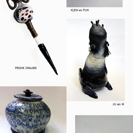
KRISTALLEN WAPENS
Niet van glas maar van
kristal
JIJ EN IK
Durf jij het aan?
URN EN POT
Keramiek in combinatie
met tekst