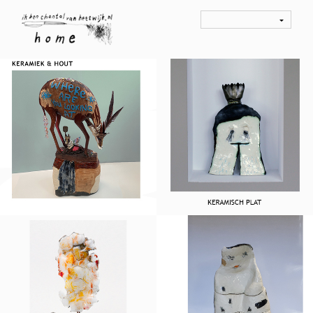
KERAMIEK & HOUT
KERAMISCH PLAT
Keramiekwerken in het
Keramiekwerken in het
platte vlak
platte vlak
GLAS EN IK
Breekbaar
GROOT STAAND